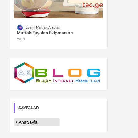
Eva
Mutfak Araçları
Mutfak Eşyaları Ekipmanları
09:14
SAYFALAR
Ana Sayfa