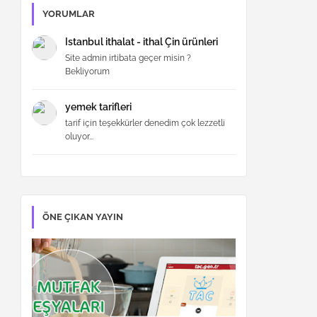
YORUMLAR
Istanbul ithalat - ithal Çin ürünleri
Site admin irtibata geçer misin ?
Bekliyorum
yemek tarifleri
tarif için teşekkürler denedim çok lezzetli
oluyor...
ÖNE ÇIKAN YAYIN