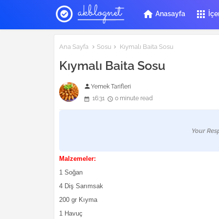
home
apps
Anasayfa
İçer
Ana Sayfa
Sosu
Kıymalı Baita Sosu
Kıymalı Baita Sosu
person
Yemek Tarifleri
16:31
0 minute read
Your Res
Malzemeler:
1 Soğan
4 Diş Sarımsak
200 gr Kıyma
1 Havuç