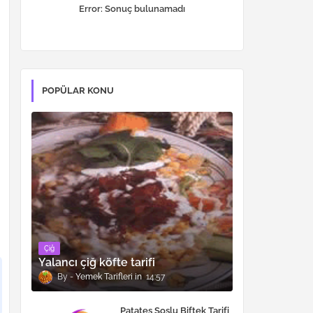
Error:
Sonuç bulunamadı
POPÜLAR KONU
Çiğ
Yalancı çiğ köfte tarifi
Yemek Tarifleri
14:57
Patates Soslu Biftek Tarifi