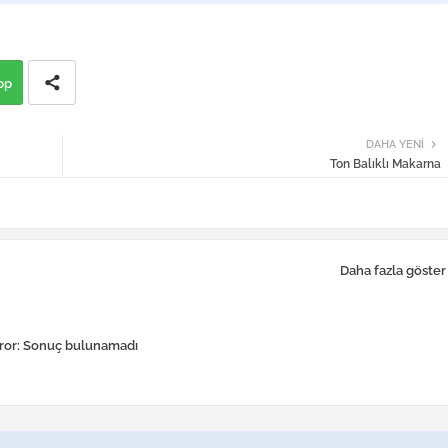
pp
DAHA YENI
Ton Balıklı Makarna
Daha fazla göster
ror:
Sonuç bulunamadı