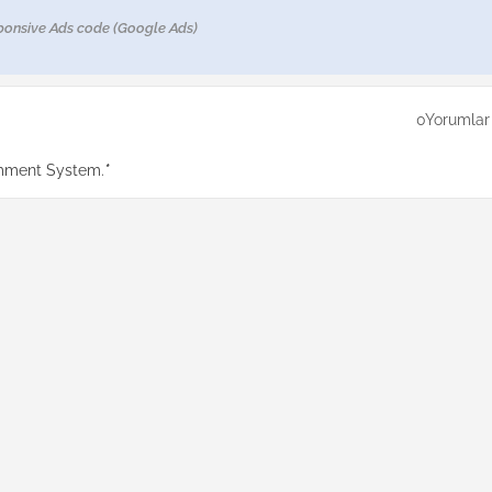
ponsive Ads code (Google Ads)
0Yorumlar
mment System.
*