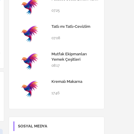
07:25
Tatlı mı Tatlı-Cevizlim
07:08
Mutfak Ekipmanları
Yemek Çeşitleri
08:17
Kremalı Makarna
17:46
SOSYAL MEDYA