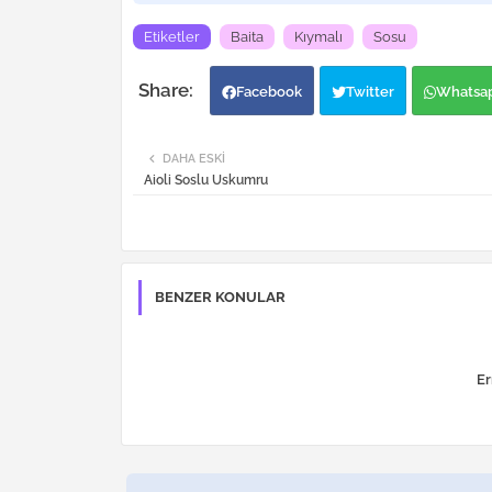
Etiketler
Baita
Kıymalı
Sosu
Facebook
Twitter
Whatsa
DAHA ESKI
Aioli Soslu Uskumru
BENZER KONULAR
Er