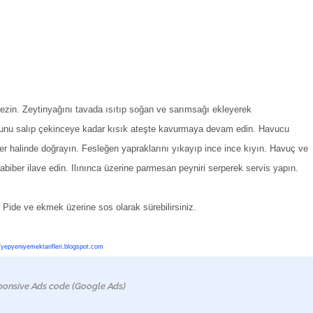
ezin. Zeytinyağını tavada ısıtıp soğan ve sarımsağı ekleyerek
unu salıp çekinceye kadar kısık ateşte kavurmaya devam edin. Havucu
er halinde doğrayın. Fesleğen yapraklarını yıkayıp ince ince kıyın. Havuç ve
biber ilave edin. Ilınınca üzerine parmesan peyniri serperek servis yapın.
Pide ve ekmek üzerine sos olarak sürebilirsiniz.
//yepyeniyemektarifleri.blogspot.com
ponsive Ads code (Google Ads)