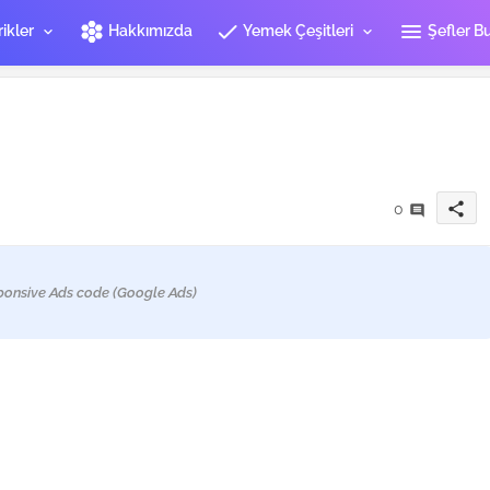
hive
check
menu
ikler
Hakkımızda
Yemek Çeşitleri
Şefler B
share
0
ponsive Ads code (Google Ads)