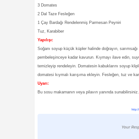
3 Domates
2 Dal Taze Fesleğen
1 Çay Bardağı Rendelenmiş Parmesan Peyniri
Tuz, Karabiber
Yapılışı:
Soğanı soyup küçük küpler halinde doğrayın, sarımsağı 
pembeleşinceye kadar kavurun. Kıymayı ilave edin, suy
temizleyip rendeleyin. Domatesin kabuklarını soyup klipl
domatesi kıymalı karışıma ekleyin. Fesleğen, tuz ve kara
Uyarı:
Bu sosu makarnanın veya pilavın yanında sunabilirsiniz. 
http:
Your Res