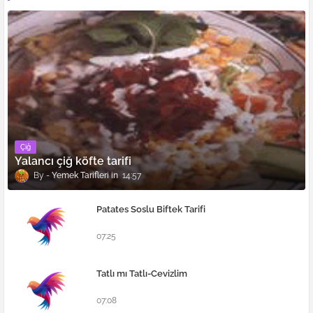
Çiğ
Yalancı çiğ köfte tarifi
Yemek Tarifleri
14:57
Patates Soslu Biftek Tarifi
07:25
Tatlı mı Tatlı-Cevizlim
07:08