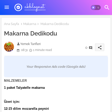
Ana Sayfa
Makarna
Makarna Dedikodu
Makarna Dedikodu
person
Yemek Tarifleri
share
0
08:31
1 minute read
Your Responsive Ads code (Google Ads)
MALZEMELER
1 paket Talyatelle makarna
Üzeri için:
12-15 dilim mozarella peyniri