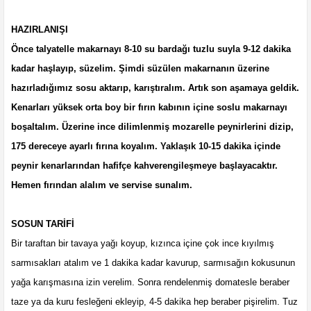
HAZIRLANIŞI
Önce talyatelle makarnayı 8-10 su bardağı tuzlu suyla 9-12 dakika
kadar haşlayıp, süzelim. Şimdi süzülen makarnanın üzerine
hazırladığımız sosu aktarıp, karıştıralım. Artık son aşamaya geldik.
Kenarları yüksek orta boy bir fırın kabının içine soslu makarnayı
boşaltalım. Üzerine ince dilimlenmiş mozarelle peynirlerini dizip,
175 dereceye ayarlı fırına koyalım. Yaklaşık 10-15 dakika içinde
peynir kenarlarından hafifçe kahverengileşmeye başlayacaktır.
Hemen fırından alalım ve servise sunalım.
SOSUN TARİFİ
Bir taraftan bir tavaya yağı koyup, kızınca içine çok ince kıyılmış
sarmısakları atalım ve 1 dakika kadar kavurup, sarmısağın kokusunun
yağa karışmasına izin verelim. Sonra rendelenmiş domatesle beraber
taze ya da kuru fesleğeni ekleyip, 4-5 dakika hep beraber pişirelim. Tuz