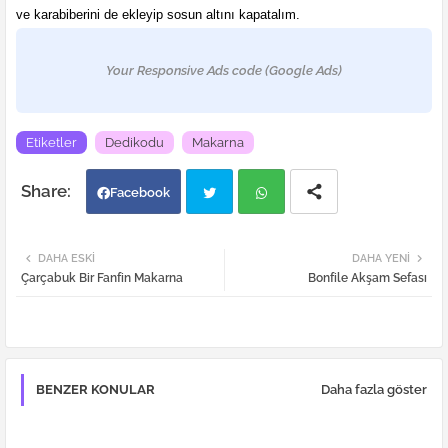
ve karabiberini de ekleyip sosun altını kapatalım.
Your Responsive Ads code (Google Ads)
Etiketler
Dedikodu
Makarna
Facebook
Twi
Wh
DAHA ESKI
DAHA YENI
Çarçabuk Bir Fanfin Makarna
Bonfile Akşam Sefası
tter
atsa
pp
BENZER KONULAR
Daha fazla göster